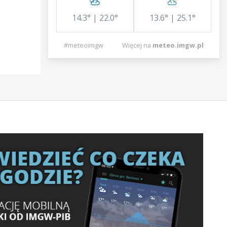
14.3° | 22.0°
13.6° | 25.1°
#meteoimgw
Więcej na
meteo.imgw.pl